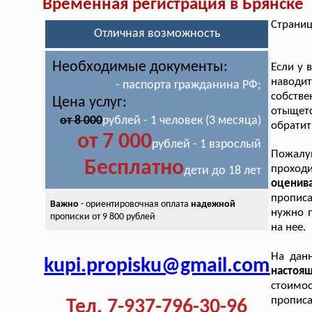
Временная регистрация в Брянске
Страниц
Отличная возможность
Необходимые документы:
Если у 
наводит
- паспорта гражданина РФ;
собстве
Цена услуг:
отыщет
от 8 000
рублей - 1 человек (3 месяца)
обратит
от 7 000
рублей - 1 взрослый
Пожалу
Бесплатно
прохо
дети до 18 лет
оценив
прописа
Важно
- ориентировочная оплата
надежной
нужно п
прописки от 9 800 рублей
на нее.
На дан
kupi.propisku@gmail.com
настоя
стоимо
пропис
Тел. 7-937-796-30-96