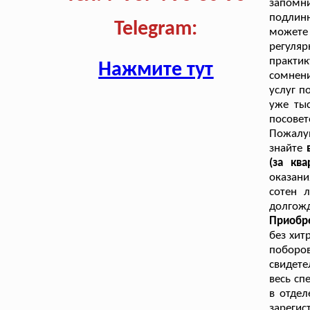
запомн
подлинн
Telegram:
можете
регуля
практи
Нажмите тут
сомнени
услуг п
уже тыс
посовет
Пожалуй
знайте
(за ква
оказани
сотен 
долгож
Приобр
без хит
поборов
свидете
весь сп
в отдел
зарегис