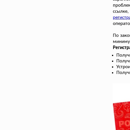
пробле
ссылке
регистр
операто
По зако
минимум
Регист
Получ
Получ
Устрои
Получ